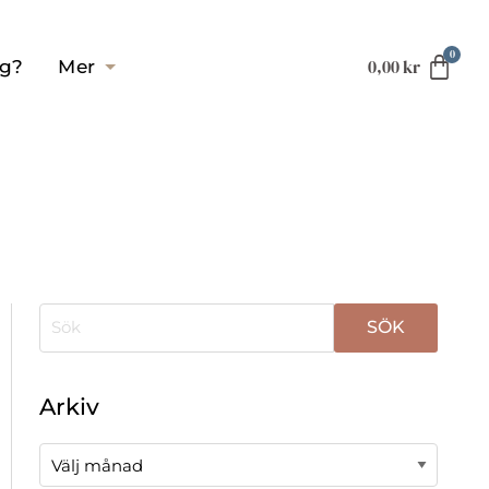
0,00
kr
ag?
Mer
När automatisk komplettering av resultat är tillgä
Arkiv