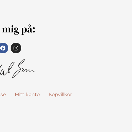
j mig på:
.se
Mitt konto
Köpvillkor