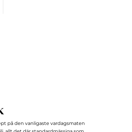
 och enter-tangenten för besöka önskad sida. På enheter
k
ept på den vanligaste vardagsmaten
lj, allt det där standardmässiga som