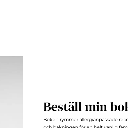
ängliga använder du upp- och nedpilarna för att granska
Beställ min bo
Boken rymmer allergianpassade rec
och bakningen för en helt vanlig fami