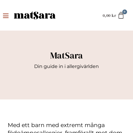
0,00
kr
MatSara
Din guide in i allergivärlden
Med ett barn med extremt många
födoämnesallergier, framförallt mot dom