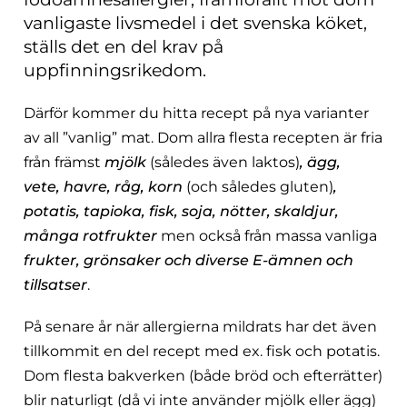
vanligaste livsmedel i det svenska köket,
ställs det en del krav på
uppfinningsrikedom.
Därför kommer du hitta recept på nya varianter
av all ”vanlig” mat. Dom allra flesta recepten är fria
från främst
mjölk
(således även laktos)
, ägg,
vete, havre, råg, korn
(och således gluten)
,
potatis, tapioka, fisk, soja, nötter, skaldjur,
många rotfrukter
men också från massa vanliga
frukter, grönsaker och diverse E-ämnen och
tillsatser
.
På senare år när allergierna mildrats har det även
tillkommit en del recept med ex. fisk och potatis.
Dom flesta bakverken (både bröd och efterrätter)
blir naturligt (då vi inte använder mjölk eller ägg)