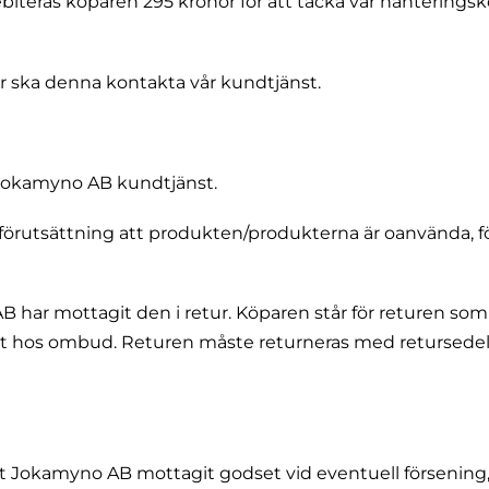
biteras köparen 295 kronor för att täcka vår hanteringsk
r ska denna kontakta vår kundtjänst.
 Jokamyno AB kundtjänst.
förutsättning att produkten/produkterna är oanvända, 
 AB har mottagit den i retur. Köparen står för returen s
et hos ombud. Returen måste returneras med retursedeln 
tt Jokamyno AB mottagit godset vid eventuell försening,