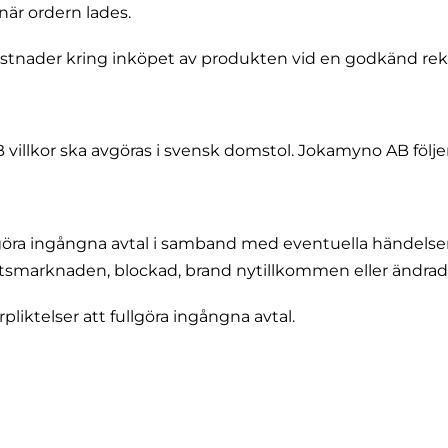
är ordern lades.
stnader kring inköpet av produkten vid en godkänd rek
villkor ska avgöras i svensk domstol. Jokamyno AB följe
llgöra ingångna avtal i samband med eventuella händelser
betsmarknaden, blockad, brand nytillkommen eller ändrad 
pliktelser att fullgöra ingångna avtal.