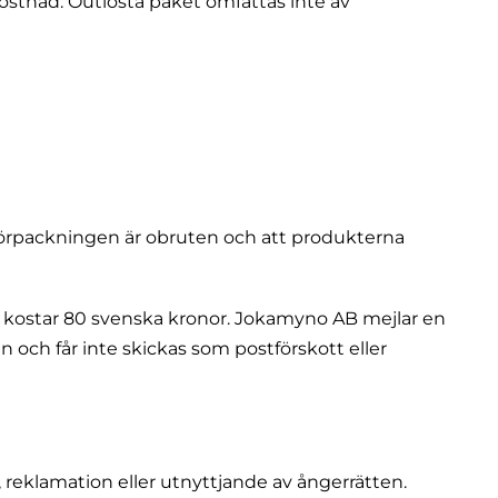
ostnad. Outlösta paket omfattas inte av
förpackningen är obruten och att produkterna
om kostar 80 svenska kronor. Jokamyno AB mejlar en
och får inte skickas som postförskott eller
 reklamation eller utnyttjande av ångerrätten.