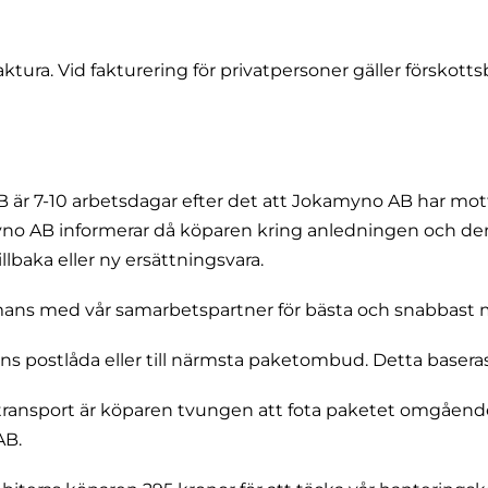
tura. Vid fakturering för privatpersoner gäller förskottsbe
 är 7-10 arbetsdagar efter det att Jokamyno AB har mott
no AB informerar då köparen kring anledningen och den
llbaka eller ny ersättningsvara.
mmans med vår samarbetspartner för bästa och snabbast m
s postlåda eller till närmsta paketombud. Detta baseras 
 transport är köparen tvungen att fota paketet omgående
AB.