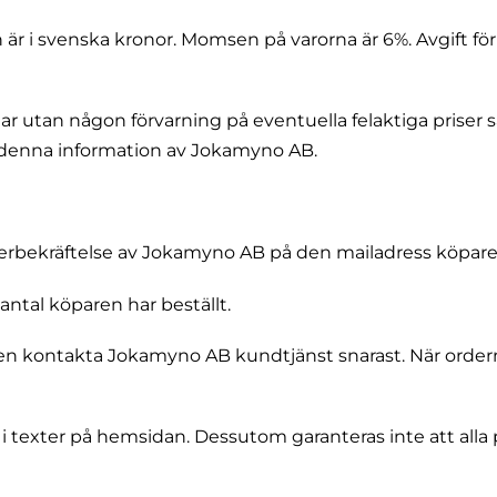
är i svenska kronor. Momsen på varorna är 6%. Avgift för
ar utan någon förvarning på eventuella felaktiga priser 
 denna information av Jokamyno AB.
rderbekräftelse av Jokamyno AB på den mailadress köparen
antal köparen har beställt.
aren kontakta Jokamyno AB kundtjänst snarast. När order
 i texter på hemsidan. Dessutom garanteras inte att alla