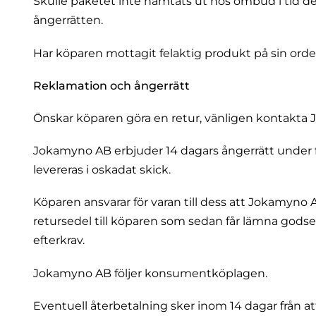
Skulle paketet inte hämtats ut hos ombud i tid de
ångerrätten.
Har köparen mottagit felaktig produkt på sin orde
Reklamation och ångerrätt
Önskar köparen göra en retur, vänligen kontakta
Jokamyno AB erbjuder 14 dagars ångerrätt under 
levereras i oskadat skick.
Köparen ansvarar för varan till dess att Jokamyno
retursedel till köparen som sedan får lämna gods
efterkrav.
Jokamyno AB följer konsumentköplagen.
Eventuell återbetalning sker inom 14 dagar från a