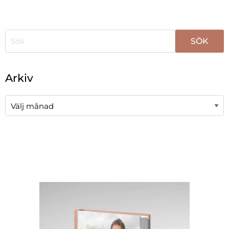
När automatisk komplettering av resultat är tillgängli
Arkiv