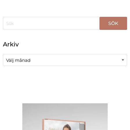
När automatisk komplettering av resultat är tillgängli
Arkiv