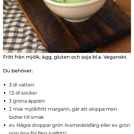
Fritt från mjölk, ägg, gluten och soja bl.a. Veganskt.
Du behöver:
3 dl vatten
1,5 dl socker
3 gröna äpplen
2 msk mjölkfritt margarin, går att skippa men
bidrar till smak
ev. Några droppar grön livsmedelsfärg eller ex grön
spirulina för färg (valfritt)