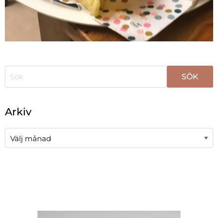
När automatisk komplettering av resultat är tillgängli
Arkiv