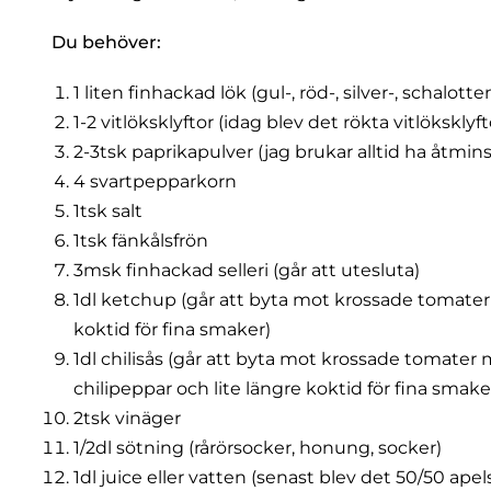
Du behöver:
1 liten finhackad
lök (gul-, röd-, silver-, schalotte
1-2
vitlöksklyftor (idag blev det rökta vitlökskly
2-3tsk paprikapulver (jag brukar alltid ha åtmins
4 svartpepparkorn
1tsk salt
1tsk
fänkålsfrön
3msk finhackad selleri (går att utesluta)
1dl ketchup (går att byta mot krossade tomater m
koktid för fina smaker)
1dl chilisås (går att byta mot krossade tomater me
chilipeppar och lite längre koktid för fina smake
2tsk vinäger
1/2dl sötning (rårörsocker, honung, socker)
1dl juice eller vatten (senast blev det 50/50 ape