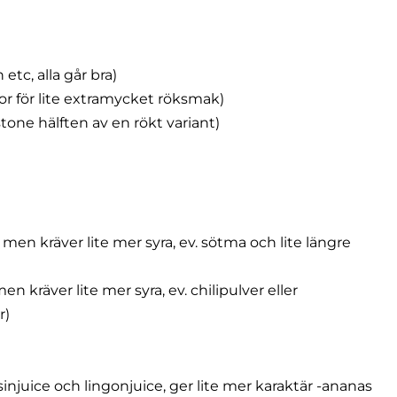
n etc, alla går bra)
ftor för lite extramycket röksmak)
tone hälften av en rökt variant)
en kräver lite mer syra, ev. sötma och lite längre
n kräver lite mer syra, ev. chilipulver eller
r)
lsinjuice och lingonjuice, ger lite mer karaktär -ananas