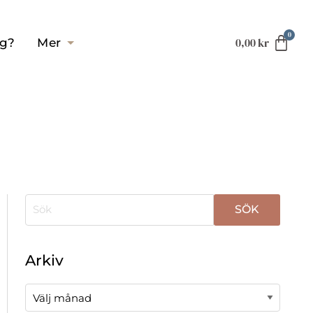
0,00
kr
ag?
Mer
När automatisk komplettering av resultat är tillgä
Arkiv