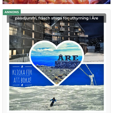
ANNONS
pälsdjursfri, fräsch stuga för uthyrning i Åre