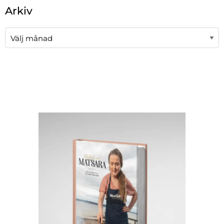
När automatisk komplettering av resultat är tillgängli
Arkiv