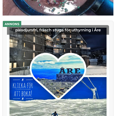
ANNONS
pälsdjursfri, fräsch stuga för uthyrning i Åre