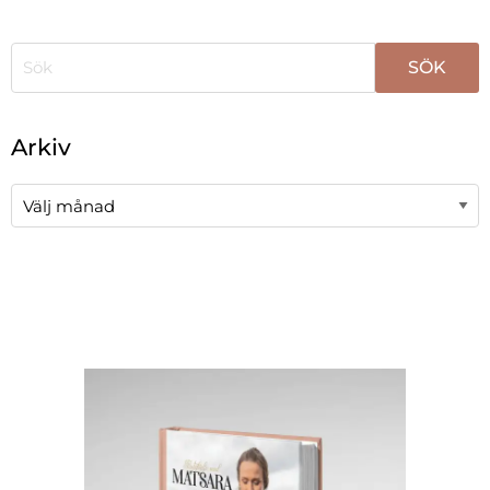
När automatisk komplettering av resultat är tillgängli
Arkiv