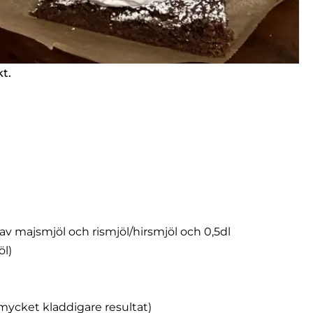
kt.
 av majsmjöl och rismjöl/hirsmjöl och 0,5dl
öl)
mycket kladdigare resultat)