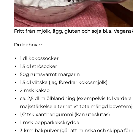
Fritt från mjölk, ägg, gluten och soja bl.a. Vegans
Du behöver:
1 dl kokossocker
1,5 dl strösocker
50g rumsvarmt margarin
1,5 dl vätska (jag föredrar kokosmjölk)
2 msk kakao
ca. 2,5 dl mjölblandning (exempelvis 1dl vardera
majsstärkelse alternativt totalmängd bovetemj
1/2 tsk xanthangummi (kan uteslutas)
1 msk pepparkakskrydda
3 krm bakpulver (går att minska och skippa för 