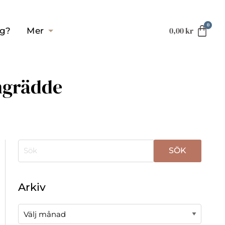
0,00
kr
ag?
Mer
ngrädde
När automatisk komplettering av resultat är tillgä
Arkiv