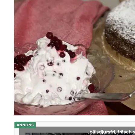
ANNONS
pälsdjursfri, fräsch 