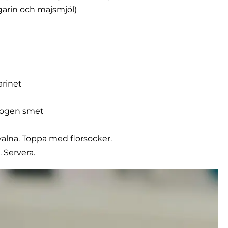
arin och majsmjöl)
rinet
homogen smet
svalna. Toppa med florsocker.
 Servera.