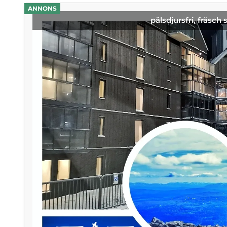
ANNONS
pälsdjursfri, fräsch 