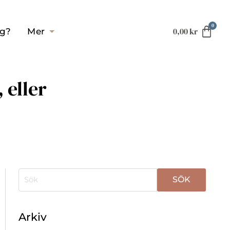
0,00
kr
ag?
Mer
 eller
När automatisk komplettering av resultat är tillgä
Arkiv