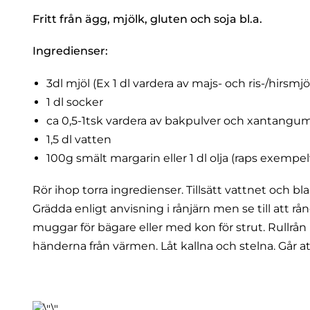
Fritt från ägg, mjölk, gluten och soja bl.a.
Ingredienser:
3dl mjöl (Ex 1 dl vardera av majs- och ris-/hirsmj
1 dl socker
ca 0,5-1tsk vardera av bakpulver och xantangu
1,5 dl vatten
100g smält margarin eller 1 dl olja (raps exempel
Rör ihop torra ingredienser. Tillsätt vattnet och bla
Grädda enligt anvisning i rånjärn men se till att 
muggar för bägare eller med kon för strut. Rullrån
händerna från värmen. Låt kallna och stelna. Går at