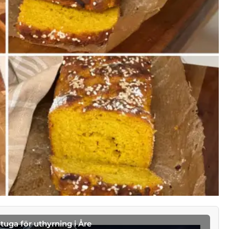
stuga för uthyrning i Åre