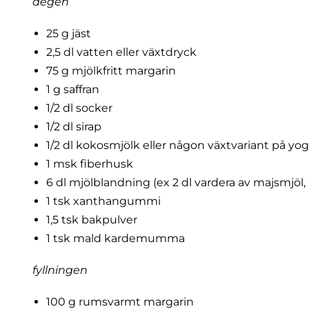
degen
25 g jäst
2,5 dl vatten eller växtdryck
75 g mjölkfritt margarin
1 g saffran
1/2 dl socker
1/2 dl sirap
1/2 dl kokosmjölk eller någon växtvariant på yo
1 msk fiberhusk
6 dl mjölblandning (ex 2 dl vardera av majsmjöl,
1 tsk xanthangummi
1,5 tsk bakpulver
1 tsk mald kardemumma
fyllningen
100 g rumsvarmt margarin