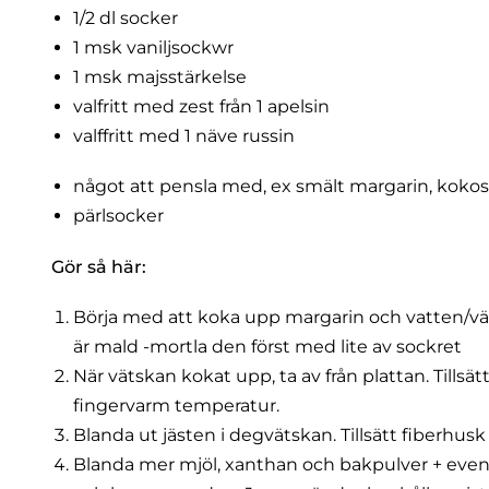
1/2 dl socker
1 msk vaniljsockwr
1 msk majsstärkelse
valfritt med zest från 1 apelsin
valffritt med 1 näve russin
något att pensla med, ex smält margarin, kokos
pärlsocker
Gör så här:
Börja med att koka upp margarin och vatten/vä
är mald -mortla den först med lite av sockret
När vätskan kokat upp, ta av från plattan. Tillsät
fingervarm temperatur.
Blanda ut jästen i degvätskan. Tillsätt fiberhusk 
Blanda mer mjöl, xanthan och bakpulver + even