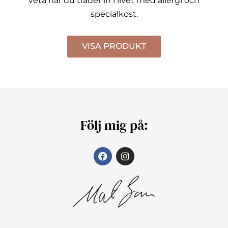
veta när du träder in i livet med allergi och
specialkost.
VISA PRODUKT
Följ mig på: