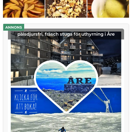
ANNONS
pälsdjursfri, fräsch stuga för uthyrning i Åre