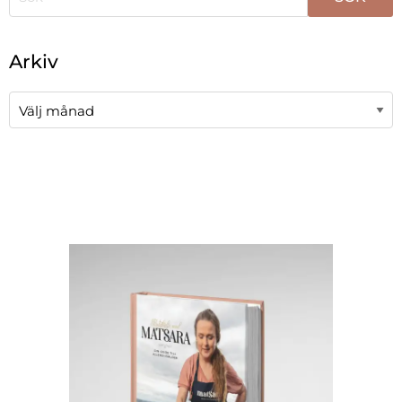
När automatisk komplettering av resultat är tillgängli
Arkiv