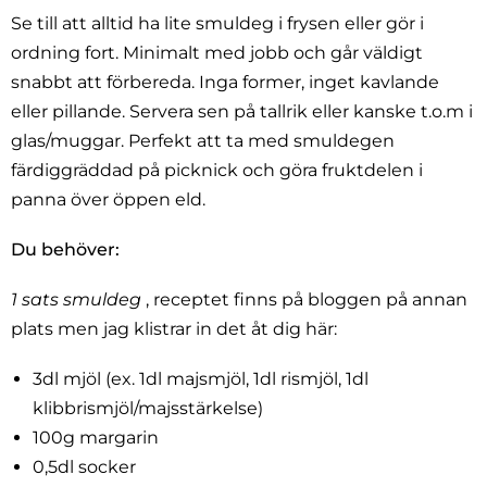
Se till att alltid ha lite smuldeg i frysen eller gör i
ordning fort. Minimalt med jobb och går väldigt
snabbt att förbereda. Inga former, inget kavlande
eller pillande. Servera sen på tallrik eller kanske t.o.m i
glas/muggar. Perfekt att ta med smuldegen
färdiggräddad på picknick och göra fruktdelen i
panna över öppen eld.
Du behöver:
1 sats smuldeg
, receptet finns på bloggen på annan
plats men jag klistrar in det åt dig här:
3dl mjöl (ex. 1dl majsmjöl, 1dl rismjöl, 1dl
klibbrismjöl/majsstärkelse)
100g margarin
0,5dl socker