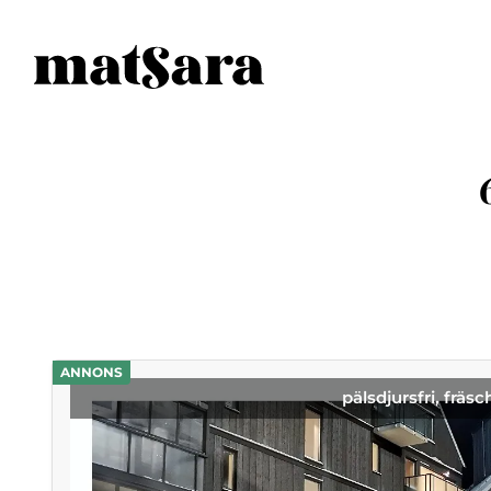
ANNONS
pälsdjursfri, fräsc