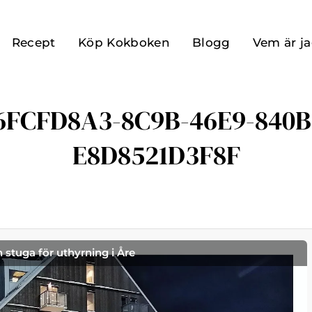
Recept
Köp Kokboken
Blogg
Vem är j
6FCFD8A3-8C9B-46E9-840B
E8D8521D3F8F
h stuga för uthyrning i Åre