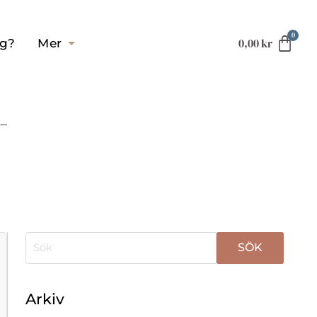
0,00
kr
ag?
Mer
-
När automatisk komplettering av resultat är tillgä
Arkiv