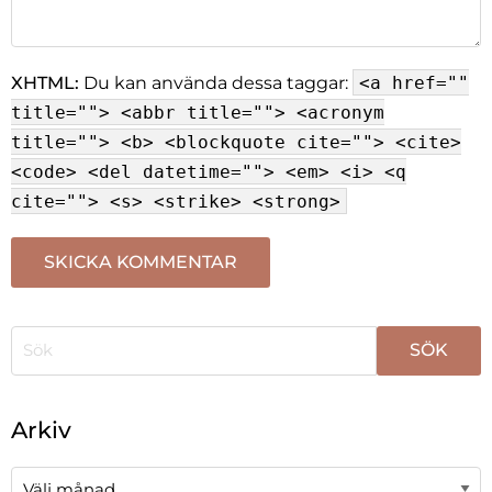
XHTML:
Du kan använda dessa taggar:
<a href=""
title=""> <abbr title=""> <acronym
title=""> <b> <blockquote cite=""> <cite>
<code> <del datetime=""> <em> <i> <q
cite=""> <s> <strike> <strong>
När automatisk komplettering av resultat är tillgängli
Arkiv