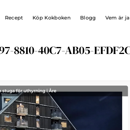
Recept
Köp Kokboken
Blogg
Vem är j
97-8810-40C7-AB05-EFDF2
h stuga för uthyrning i Åre