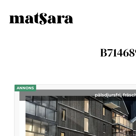
B71468
ANNONS
pälsdjursfri, fräsc