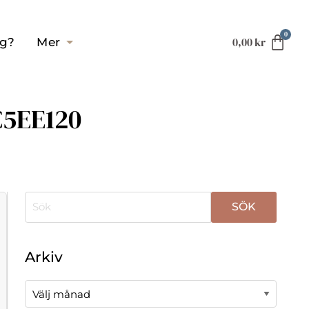
0,00
kr
ag?
Mer
C5EE120
När automatisk komplettering av resultat är tillgä
Arkiv