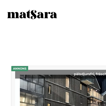
ANNONS
pälsdjursfri, fräsc