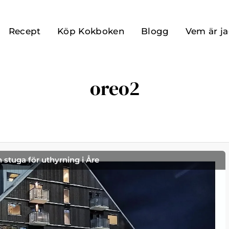
Recept
Köp Kokboken
Blogg
Vem är j
oreo2
h stuga för uthyrning i Åre