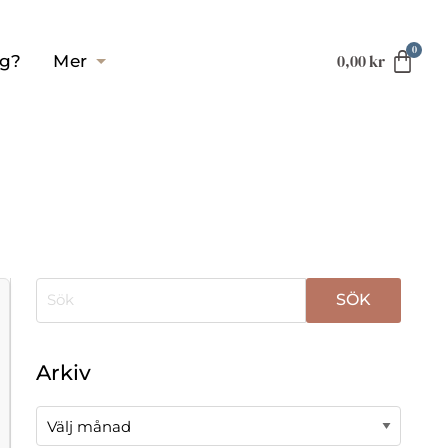
0,00
kr
ag?
Mer
När automatisk komplettering av resultat är tillgä
Arkiv