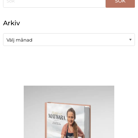
När automatisk komplettering av resultat är tillgängli
Arkiv