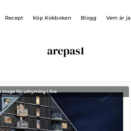
Recept
Köp Kokboken
Blogg
Vem är j
arepas1
h stuga för uthyrning i Åre