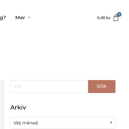
0,00
kr
ag?
Mer
När automatisk komplettering av resultat är tillgä
Arkiv