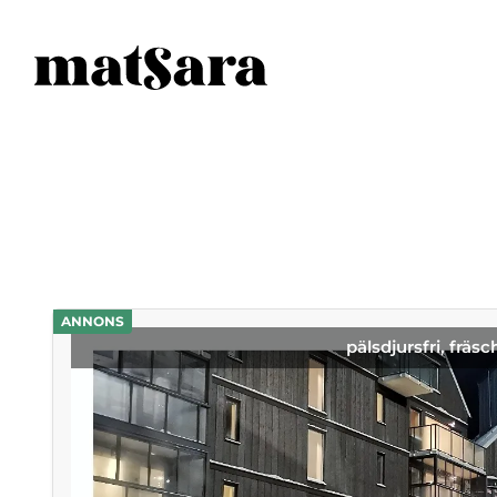
ANNONS
pälsdjursfri, fräsc