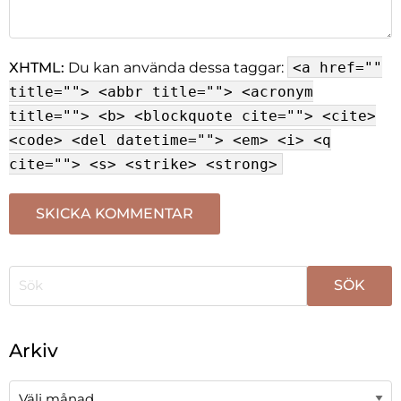
XHTML:
Du kan använda dessa taggar:
<a href=""
title=""> <abbr title=""> <acronym
title=""> <b> <blockquote cite=""> <cite>
<code> <del datetime=""> <em> <i> <q
cite=""> <s> <strike> <strong>
När automatisk komplettering av resultat är tillgängli
Arkiv