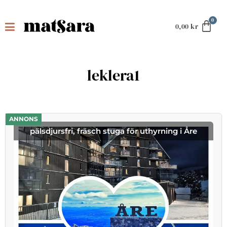
0,00
kr
leklera1
ANNONS
pälsdjursfri, fräsch stuga för uthyrning i Åre