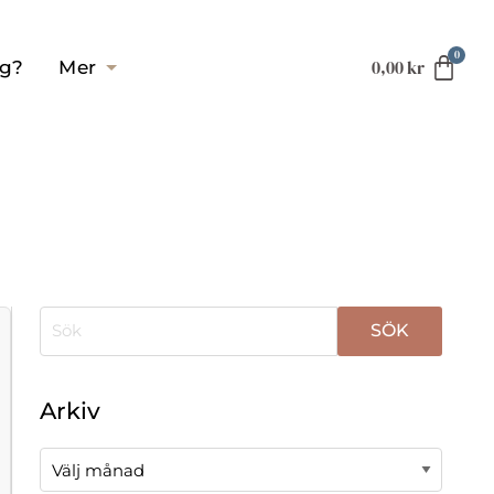
0,00
kr
ag?
Mer
När automatisk komplettering av resultat är tillgä
Arkiv