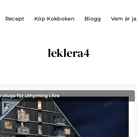
Recept
Köp Kokboken
Blogg
Vem är j
leklera4
h stuga för uthyrning i Åre