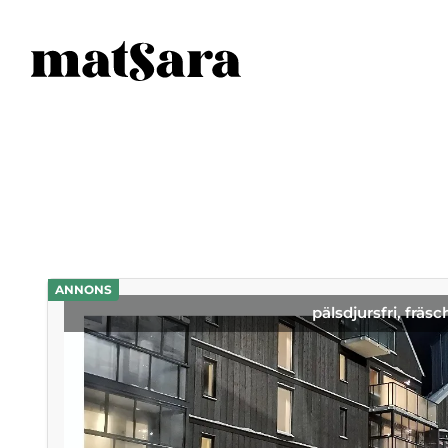
ANNONS
pälsdjursfri, fräsc