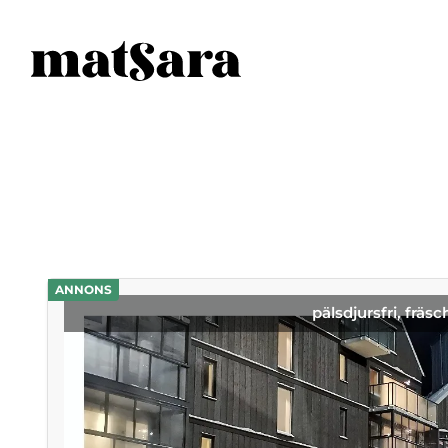
ANNONS
pälsdjursfri, fräsc