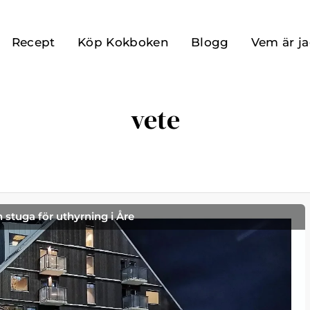
Recept
Köp Kokboken
Blogg
Vem är j
vete
h stuga för uthyrning i Åre