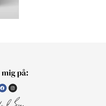
j mig på: