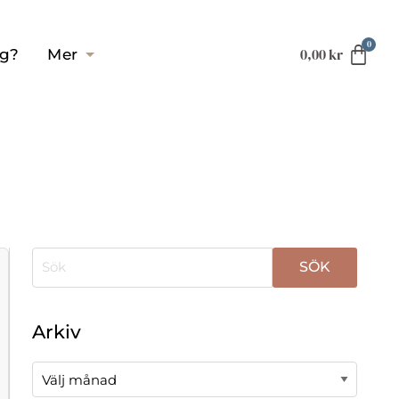
0,00
kr
ag?
Mer
När automatisk komplettering av resultat är tillgä
Arkiv