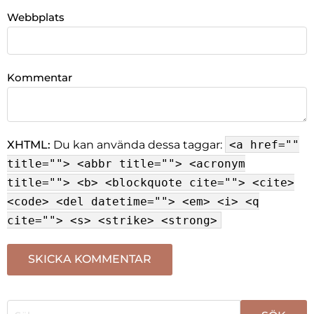
Webbplats
Kommentar
XHTML:
Du kan använda dessa taggar:
<a href=""
title=""> <abbr title=""> <acronym
title=""> <b> <blockquote cite=""> <cite>
<code> <del datetime=""> <em> <i> <q
cite=""> <s> <strike> <strong>