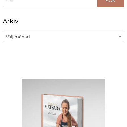
När automatisk komplettering av resultat är tillgängli
Arkiv