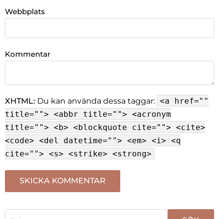
Webbplats
Kommentar
XHTML:
Du kan använda dessa taggar:
<a href=""
title=""> <abbr title=""> <acronym
title=""> <b> <blockquote cite=""> <cite>
<code> <del datetime=""> <em> <i> <q
cite=""> <s> <strike> <strong>