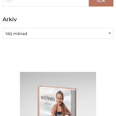
När automatisk komplettering av resultat är tillgängli
Arkiv