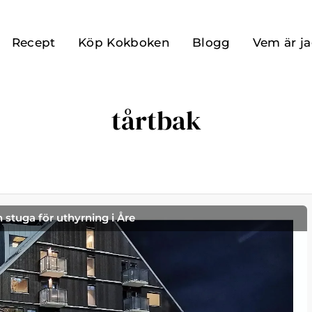
Recept
Köp Kokboken
Blogg
Vem är j
tårtbak
h stuga för uthyrning i Åre