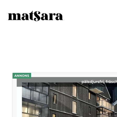
ANNONS
pälsdjursfri, fräsc