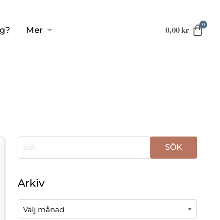
0,00
kr
ag?
Mer
När automatisk komplettering av resultat är tillgä
Arkiv