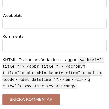
Webbplats
Kommentar
XHTML:
Du kan använda dessa taggar:
<a href=""
title=""> <abbr title=""> <acronym
title=""> <b> <blockquote cite=""> <cite>
<code> <del datetime=""> <em> <i> <q
cite=""> <s> <strike> <strong>