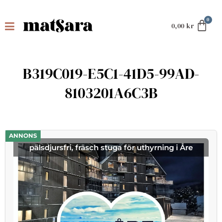
0,00
kr
B319C019-E5C1-41D5-99AD-
8103201A6C3B
ANNONS
pälsdjursfri, fräsch stuga för uthyrning i Åre