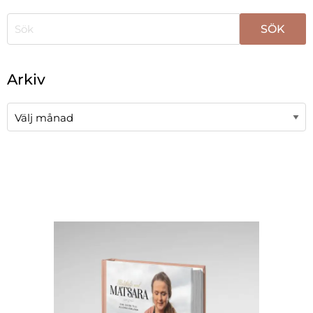
När automatisk komplettering av resultat är tillgängli
Arkiv