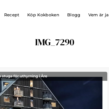
Recept
Köp Kokboken
Blogg
Vem är j
IMG_7290
h stuga för uthyrning i Åre