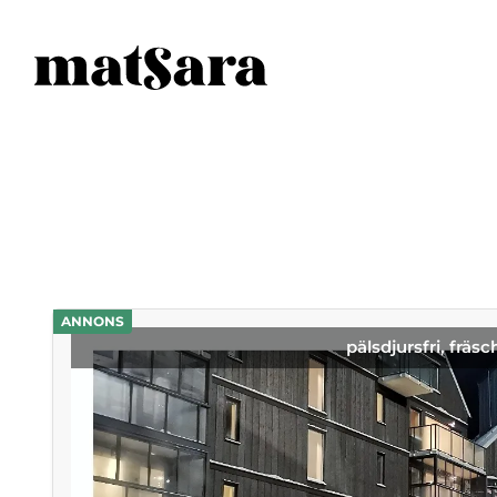
ANNONS
pälsdjursfri, fräsc