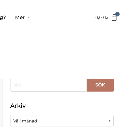
0,00
kr
ag?
Mer
När automatisk komplettering av resultat är tillgä
Arkiv