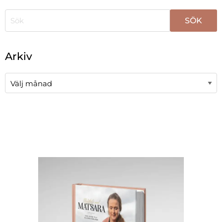
När automatisk komplettering av resultat är tillgängli
Arkiv