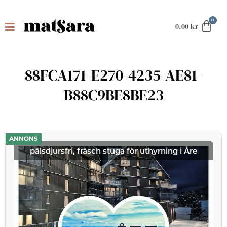
0,00
kr
88FCA171-E270-4235-AE81-
B88C9BE8BE23
ANNONS
pälsdjursfri, fräsch stuga för uthyrning i Åre