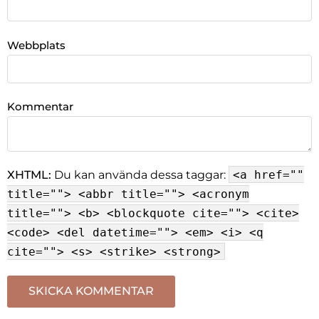
Webbplats
Kommentar
XHTML:
Du kan använda dessa taggar:
<a href=""
title=""> <abbr title=""> <acronym
title=""> <b> <blockquote cite=""> <cite>
<code> <del datetime=""> <em> <i> <q
cite=""> <s> <strike> <strong>