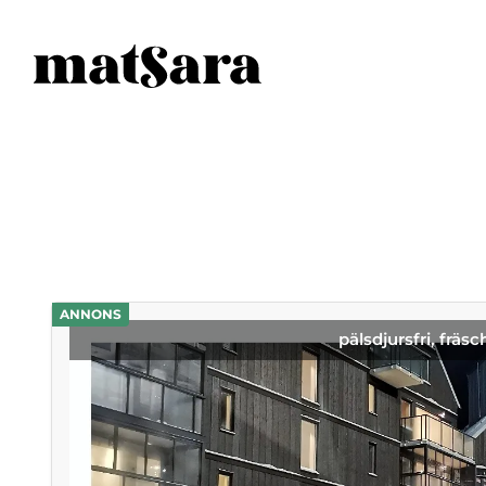
ANNONS
pälsdjursfri, fräsc