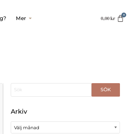
0,00
kr
ag?
Mer
När automatisk komplettering av resultat är tillgä
Arkiv