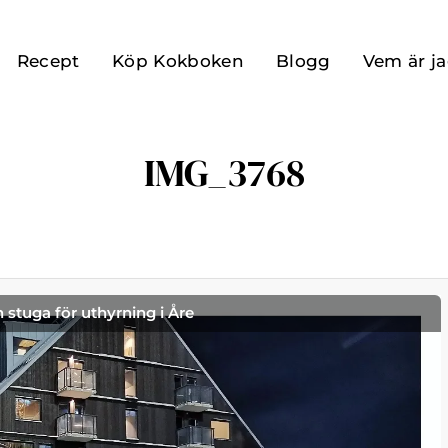
Recept
Köp Kokboken
Blogg
Vem är j
IMG_3768
h stuga för uthyrning i Åre