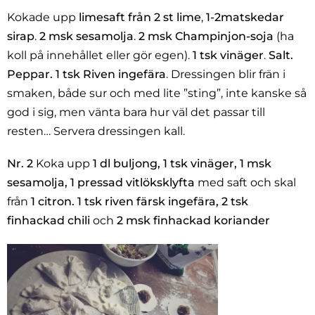
Kokade upp
limesaft från 2 st lime
,
1-2matskedar
sirap
.
2 msk sesamolja
.
2 msk Champinjon-soja
(ha
koll på innehållet eller gör egen).
1 tsk vinäger
.
Salt.
Peppar.
1 tsk Riven ingefära
. Dressingen blir frän i
smaken, både sur och med lite ”sting”, inte kanske så
god i sig, men vänta bara hur väl det passar till
resten… Servera dressingen kall.
Nr. 2
Koka upp
1 dl buljong, 1 tsk vinäger, 1 msk
sesamolja, 1 pressad vitlöksklyfta
med saft och skal
från
1 citron. 1 tsk riven färsk ingefära, 2 tsk
finhackad chili
och
2 msk finhackad koriander