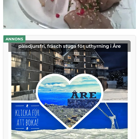
ANNONS
pälsdjursfri, fräsch stuga för uthyrning i Åre