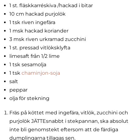
1 st. fläskkarréskiva /hackad i bitar
10 cm hackad purjolök
1 tsk riven ingefära
1 msk hackad koriander
3 msk riven urkramad zucchini
1 st. pressad vitlöksklyfta
limesaft från 1/2 lime
1 tsk sesamolja
1 tsk
chaminjon-soja
salt
peppar
olja för stekning
Fräs på köttet med ingefära, vitlök, zucchini och
purjolök JÄTTEsnabbt i stekpannan, ska absolut
inte bli genomstekt eftersom att de färdiga
dumplingarna tillagas sen.