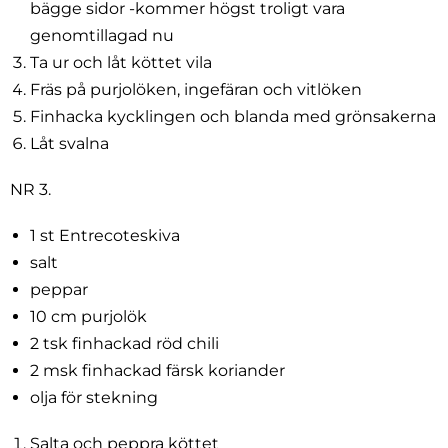
bägge sidor -kommer högst troligt vara
genomtillagad nu
Ta ur och låt köttet vila
Fräs på purjolöken, ingefäran och vitlöken
Finhacka kycklingen och blanda med grönsakerna
Låt svalna
NR 3.
1 st Entrecoteskiva
salt
peppar
10 cm purjolök
2 tsk finhackad röd chili
2 msk finhackad färsk koriander
olja för stekning
Salta och peppra köttet