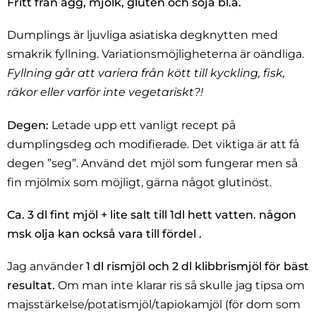
Fritt från ägg, mjölk, gluten och soja bl.a.
Dumplings är ljuvliga asiatiska degknytten med
smakrik fyllning. Variationsmöjligheterna är oändliga.
Fyllning går att variera från kött till kyckling, fisk,
räkor eller varför inte vegetariskt?!
Degen:
Letade upp ett vanligt recept på
dumplingsdeg och modifierade. Det viktiga är att få
degen ”seg”. Använd det mjöl som fungerar men så
fin mjölmix som möjligt, gärna något glutinöst.
Ca. 3 dl fint mjöl + lite salt till 1dl hett vatten. någon
msk olja kan också vara till fördel .
Jag använder
1 dl rismjöl och 2 dl klibbrismjöl för bäst
resultat.
Om man inte klarar ris så skulle jag tipsa om
majsstärkelse/potatismjöl/tapiokamjöl (för dom som