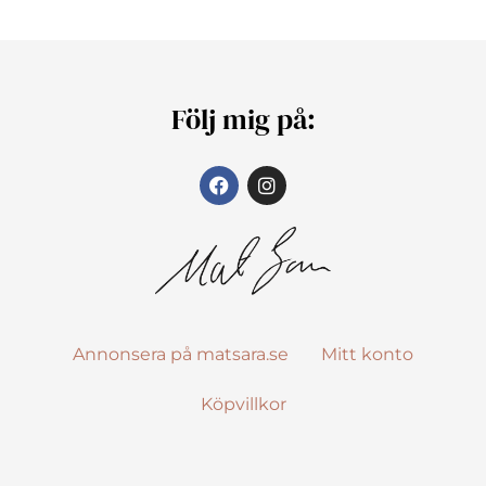
Följ mig på:
Annonsera på matsara.se
Mitt konto
Köpvillkor