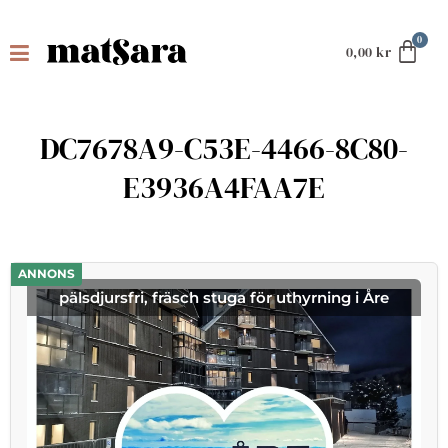
0,00
kr
DC7678A9-C53E-4466-8C80-
E3936A4FAA7E
ANNONS
pälsdjursfri, fräsch stuga för uthyrning i Åre