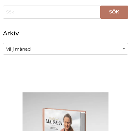
När automatisk komplettering av resultat är tillgängli
Arkiv