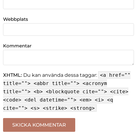
Webbplats
Kommentar
XHTML:
Du kan använda dessa taggar:
<a href=""
title=""> <abbr title=""> <acronym
title=""> <b> <blockquote cite=""> <cite>
<code> <del datetime=""> <em> <i> <q
cite=""> <s> <strike> <strong>