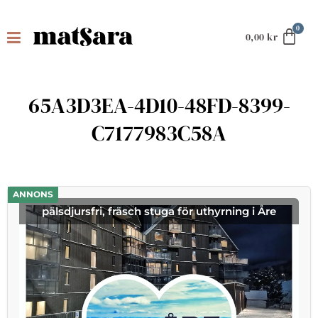
0,00
kr
65A3D3EA-4D10-48FD-8399-
C7177983C58A
ANNONS
pälsdjursfri, fräsch stuga för uthyrning i Åre