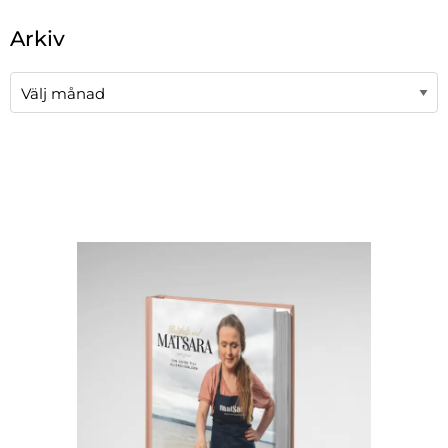
När automatisk komplettering av resultat är tillgängli
Arkiv