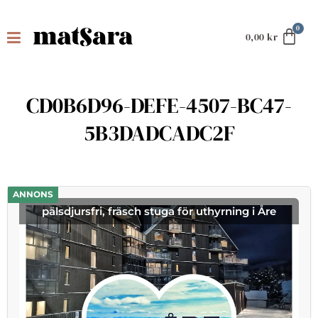
0,00
kr
CD0B6D96-DEFE-4507-BC47-
5B3DADCADC2F
ANNONS
pälsdjursfri, fräsch stuga för uthyrning i Åre