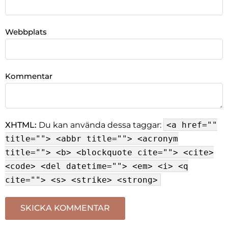
Webbplats
Kommentar
XHTML:
Du kan använda dessa taggar:
<a href=""
title=""> <abbr title=""> <acronym
title=""> <b> <blockquote cite=""> <cite>
<code> <del datetime=""> <em> <i> <q
cite=""> <s> <strike> <strong>