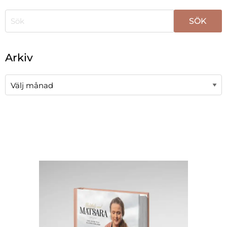
När automatisk komplettering av resultat är tillgängli
Arkiv