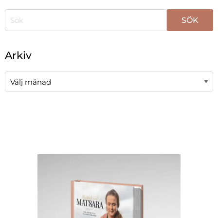
När automatisk komplettering av resultat är tillgängli
Arkiv