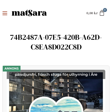
0,00
kr
74B2487A-07E5-420B-A62D-
C8EA8D022C8D
ANNONS
pälsdjursfri, fräsch stuga för uthyrning i Åre