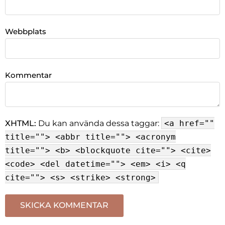
Webbplats
Kommentar
XHTML:
Du kan använda dessa taggar:
<a href=""
title=""> <abbr title=""> <acronym
title=""> <b> <blockquote cite=""> <cite>
<code> <del datetime=""> <em> <i> <q
cite=""> <s> <strike> <strong>