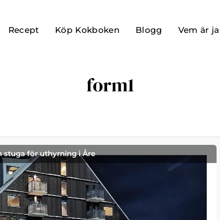
Recept
Köp Kokboken
Blogg
Vem är j
form1
h stuga för uthyrning i Åre