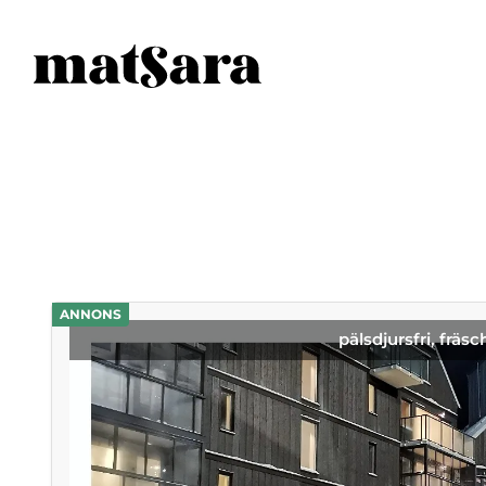
ANNONS
pälsdjursfri, fräsc