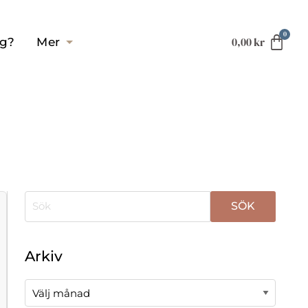
0,00
kr
ag?
Mer
När automatisk komplettering av resultat är tillgä
Arkiv