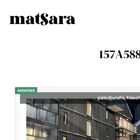
157A58
ANNONS
pälsdjursfri, fräsc