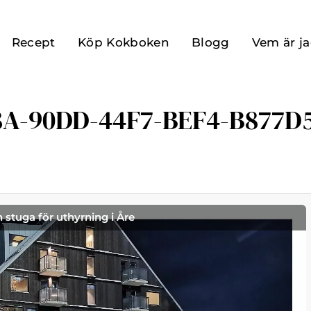
Recept
Köp Kokboken
Blogg
Vem är j
8A-90DD-44F7-BEF4-B877D
h stuga för uthyrning i Åre