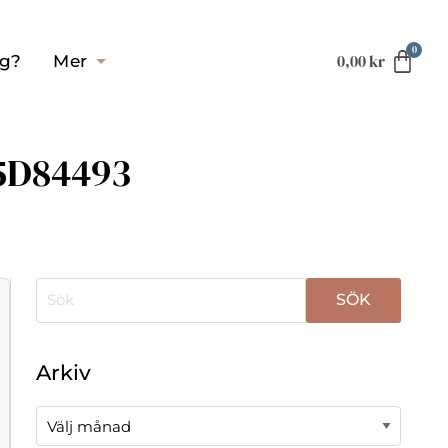
0,00
kr
ag?
Mer
5D84493
När automatisk komplettering av resultat är tillgä
Arkiv