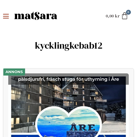
0,00
kr
kycklingkebab12
ANNONS
pälsdjursfri, fräsch stuga för uthyrning i Åre