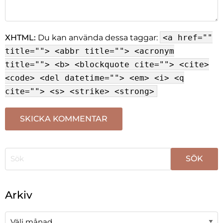
XHTML:
Du kan använda dessa taggar:
<a href=""
title=""> <abbr title=""> <acronym
title=""> <b> <blockquote cite=""> <cite>
<code> <del datetime=""> <em> <i> <q
cite=""> <s> <strike> <strong>
När automatisk komplettering av resultat är tillgängli
Arkiv