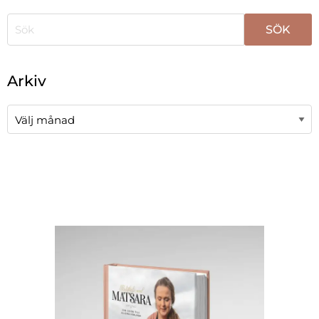
När automatisk komplettering av resultat är tillgängli
Arkiv