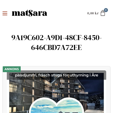
0,00
kr
9A19C602-A9D1-48CF-8450-
646CBD7A72EE
ANNONS
pälsdjursfri, fräsch stuga för uthyrning i Åre