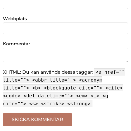
Webbplats
Kommentar
XHTML:
Du kan använda dessa taggar:
<a href=""
title=""> <abbr title=""> <acronym
title=""> <b> <blockquote cite=""> <cite>
<code> <del datetime=""> <em> <i> <q
cite=""> <s> <strike> <strong>