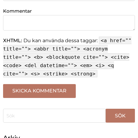
Kommentar
XHTML:
Du kan använda dessa taggar:
<a href=""
title=""> <abbr title=""> <acronym
title=""> <b> <blockquote cite=""> <cite>
<code> <del datetime=""> <em> <i> <q
cite=""> <s> <strike> <strong>
När automatisk komplettering av resultat är tillgängli
Arkiv