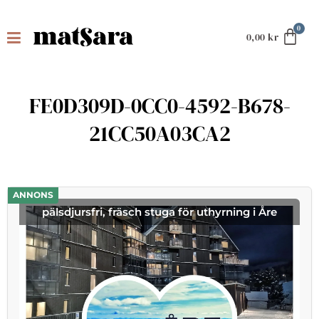
0,00
kr
FE0D309D-0CC0-4592-B678-
21CC50A03CA2
ANNONS
pälsdjursfri, fräsch stuga för uthyrning i Åre