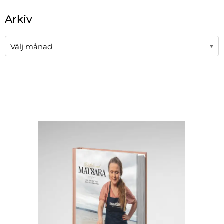
När automatisk komplettering av resultat är tillgängli
Arkiv