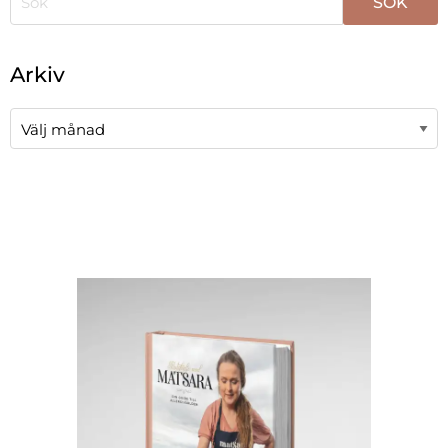
När automatisk komplettering av resultat är tillgängli
Arkiv