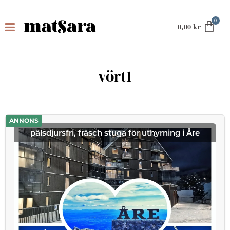
0,00
kr
vört1
ANNONS
pälsdjursfri, fräsch stuga för uthyrning i Åre