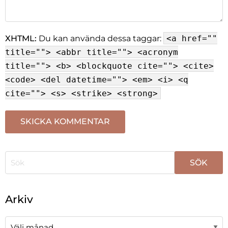
XHTML:
Du kan använda dessa taggar:
<a href=""
title=""> <abbr title=""> <acronym
title=""> <b> <blockquote cite=""> <cite>
<code> <del datetime=""> <em> <i> <q
cite=""> <s> <strike> <strong>
När automatisk komplettering av resultat är tillgängli
Arkiv