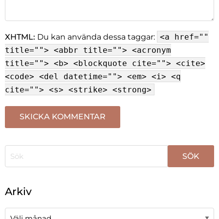
XHTML:
Du kan använda dessa taggar:
<a href=""
title=""> <abbr title=""> <acronym
title=""> <b> <blockquote cite=""> <cite>
<code> <del datetime=""> <em> <i> <q
cite=""> <s> <strike> <strong>
När automatisk komplettering av resultat är tillgängli
Arkiv