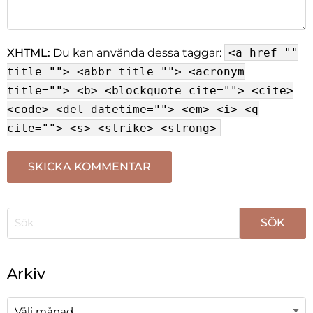
XHTML:
Du kan använda dessa taggar:
<a href=""
title=""> <abbr title=""> <acronym
title=""> <b> <blockquote cite=""> <cite>
<code> <del datetime=""> <em> <i> <q
cite=""> <s> <strike> <strong>
När automatisk komplettering av resultat är tillgängli
Arkiv