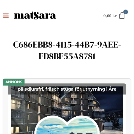
0,00
kr
C686EBB8-4115-44B7-9AEE-
FD8BF55A8781
ANNONS
pälsdjursfri, fräsch stuga för uthyrning i Åre