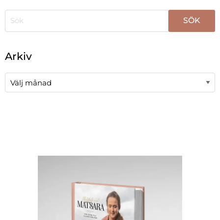
När automatisk komplettering av resultat är tillgängli
Arkiv