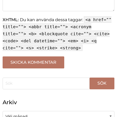
XHTML:
Du kan använda dessa taggar:
<a href=""
title=""> <abbr title=""> <acronym
title=""> <b> <blockquote cite=""> <cite>
<code> <del datetime=""> <em> <i> <q
cite=""> <s> <strike> <strong>
När automatisk komplettering av resultat är tillgängli
Arkiv