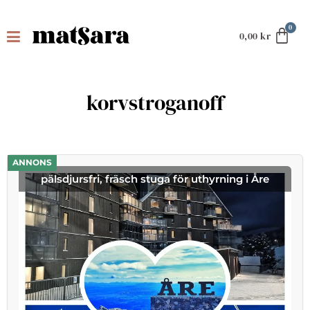
0,00
kr
korvstroganoff
ANNONS
pälsdjursfri, fräsch stuga för uthyrning i Åre