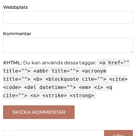
Webbplats
Kommentar
XHTML:
Du kan använda dessa taggar:
<a href=""
title=""> <abbr title=""> <acronym
title=""> <b> <blockquote cite=""> <cite>
<code> <del datetime=""> <em> <i> <q
cite=""> <s> <strike> <strong>