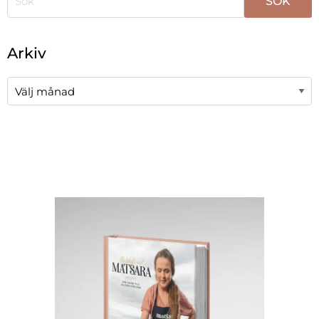
När automatisk komplettering av resultat är tillgängli
Arkiv