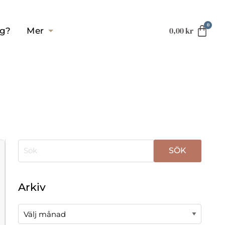
0,00
kr
ag?
Mer
När automatisk komplettering av resultat är tillgä
Arkiv