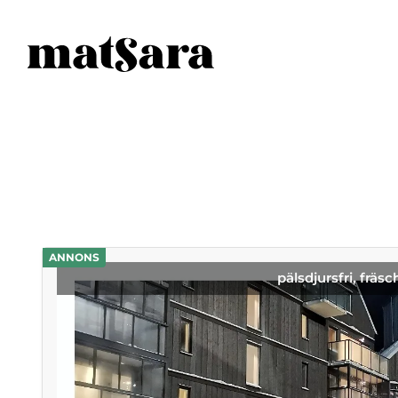
ANNONS
pälsdjursfri, fräsc