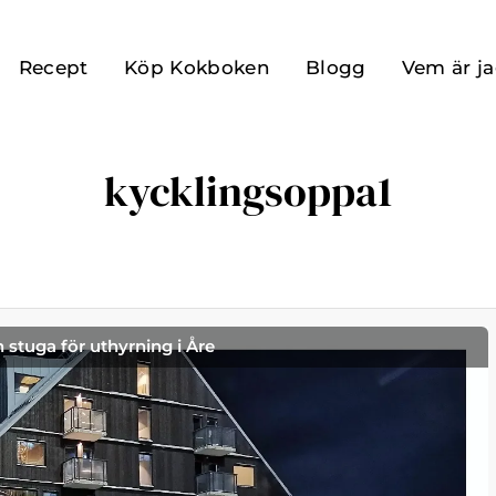
Recept
Köp Kokboken
Blogg
Vem är j
kycklingsoppa1
h stuga för uthyrning i Åre