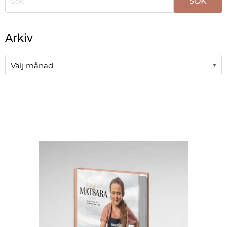
När automatisk komplettering av resultat är tillgängli
Arkiv