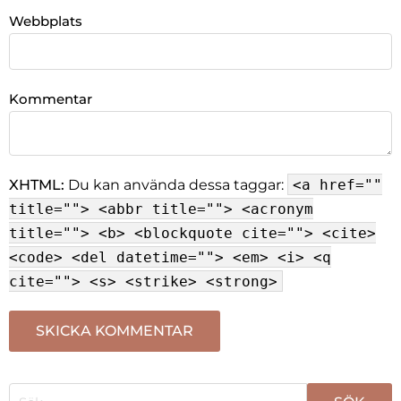
Webbplats
Kommentar
XHTML:
Du kan använda dessa taggar:
<a href=""
title=""> <abbr title=""> <acronym
title=""> <b> <blockquote cite=""> <cite>
<code> <del datetime=""> <em> <i> <q
cite=""> <s> <strike> <strong>