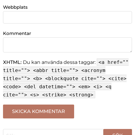
Webbplats
Kommentar
XHTML:
Du kan använda dessa taggar:
<a href=""
title=""> <abbr title=""> <acronym
title=""> <b> <blockquote cite=""> <cite>
<code> <del datetime=""> <em> <i> <q
cite=""> <s> <strike> <strong>