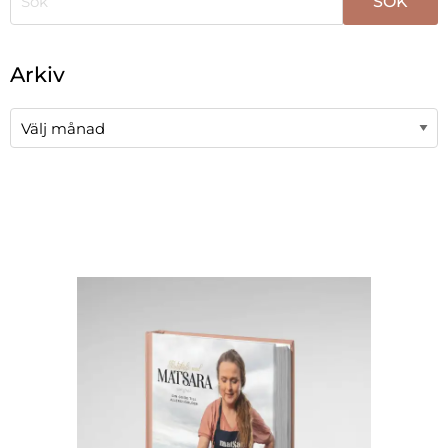
När automatisk komplettering av resultat är tillgängli
Arkiv